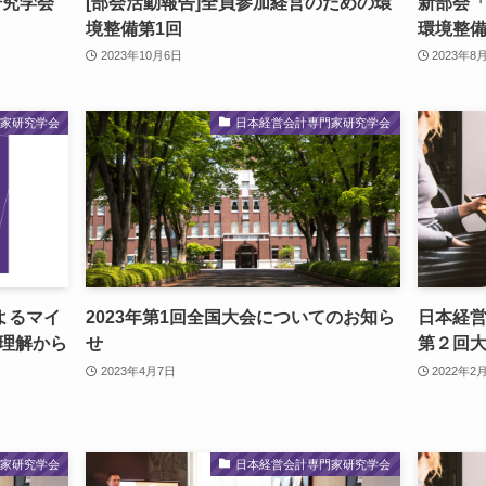
研究学会
[部会活動報告]全員参加経営のための環
新部会
境整備第1回
環境整
2023年10月6日
2023年8
門家研究学会
日本経営会計専門家研究学会
よるマイ
2023年第1回全国大会についてのお知ら
日本経営
理解から
せ
第２回
2023年4月7日
2022年2
門家研究学会
日本経営会計専門家研究学会