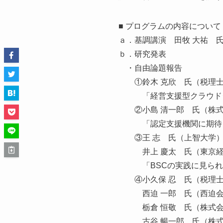
■ プログラムの内容について
ａ．基調講演 田牧 大祐 
ｂ．研究発表
・自由論題報告
①鈴木 克欣 氏（税理士法
「経営支援型クラウドシ
②小島 清一郎 氏（株式
「認定支援機関に期待さ
③王 志 氏（上智大学
井上 慶太 氏（東京経
「BSCの実践に見られる
④小久保 忍 氏（税理士
西迫 一郎 氏（西迫会
栃倉 恒敬 氏（株式会
古谷 暢一郎 氏（株式