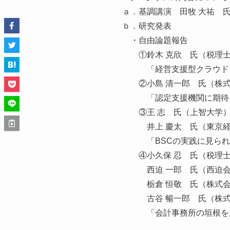
ａ．基調講演 田牧 大祐 
ｂ．研究発表
・自由論題報告
①鈴木 克欣 氏（税理士法
「経営支援型クラウドシ
②小島 清一郎 氏（株式
「認定支援機関に期待さ
③王 志 氏（上智大学
井上 慶太 氏（東京経
「BSCの実践に見られる
④小久保 忍 氏（税理士
西迫 一郎 氏（西迫会
栃倉 恒敬 氏（株式会
古谷 暢一郎 氏（株式
「会計事務所の垣根を超